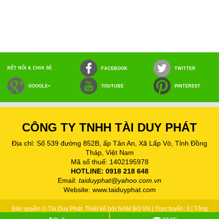
KẾT NỐI & CHIA SẺ
FACEBOOK
TWITTER
GOOGLE+
YOUTUBE
PINTEREST
CÔNG TY TNHH TÀI DUY PHÁT
Địa chỉ: Số 539 đường 852B, ấp Tân An, Xã Lấp Vò, Tỉnh Đồng
Tháp, Việt Nam
Mã số thuế: 1402195978
HOTLINE: 0918 218 648
Email:
taiduyphat@yahoo.com.vn
Website:
www.taiduyphat.com
Bản quyền © Tài Duy Phát. Thiết kế bởi
NAM BO VN
| Trực tuyến: 3 | Tổng
truy cập: 60,889