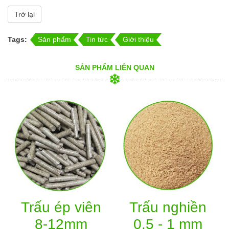
Trở lại
Tags:
Sản phẩm
Tin tức
Giới thiệu
SẢN PHẨM LIÊN QUAN
Trấu ép viên
Trấu nghiền
8-12mm
0.5 - 1 mm