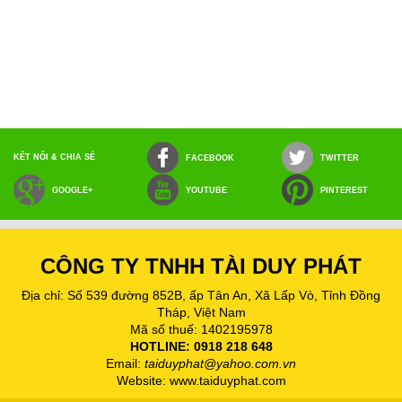
KẾT NỐI & CHIA SẺ
FACEBOOK
TWITTER
GOOGLE+
YOUTUBE
PINTEREST
CÔNG TY TNHH TÀI DUY PHÁT
Địa chỉ: Số 539 đường 852B, ấp Tân An, Xã Lấp Vò, Tỉnh Đồng
Tháp, Việt Nam
Mã số thuế: 1402195978
HOTLINE: 0918 218 648
Email:
taiduyphat@yahoo.com.vn
Website:
www.taiduyphat.com